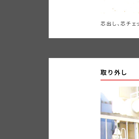
芯出し、芯チェ
取り外し