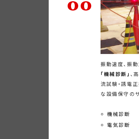
00
TOP
中川電機について
振動速度、振
「機械診断」
、
作業の流れ
流試験・誘電正
な設備保守のサ
事業内容
機械診断
電気診断