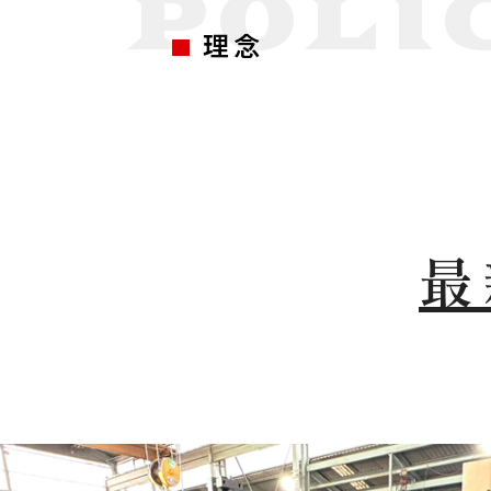
POLI
理念
最
TOP
中川電機について
作業の流れ