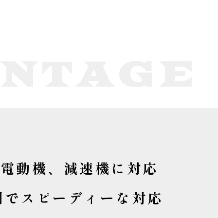
NTAGE
の流れ
事業内容
生産設備
会社概要
採用情報
、電動機、減速機に対応
体制でスピーディーな対応