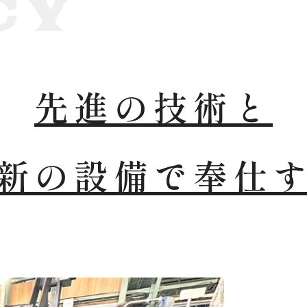
CY
先進の技術と
新の設備で奉仕